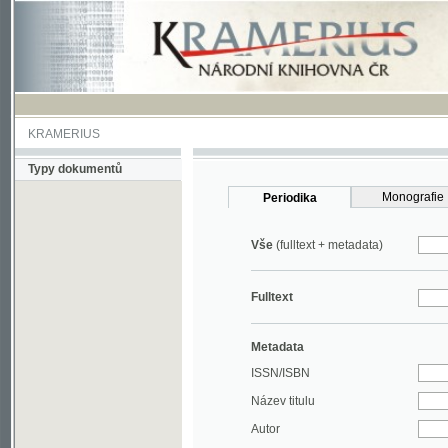
KRAMERIUS
Typy dokumentů
Monografie
Periodika
Vše
(fulltext + metadata)
Fulltext
Metadata
ISSN/ISBN
Název titulu
Autor
Rok
MDT