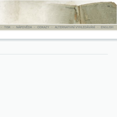
OVĚDA
-
ODKAZY
-
ALTERNATIVNÍ VYHLEDÁVÁNÍ
-
ENGLISH