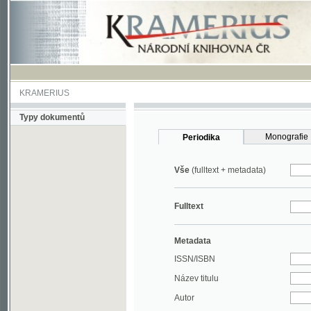
KRAMERIUS
Typy dokumentů
Monografie
Periodika
Vše
(fulltext + metadata)
Fulltext
Metadata
ISSN/ISBN
Název titulu
Autor
Rok
MDT