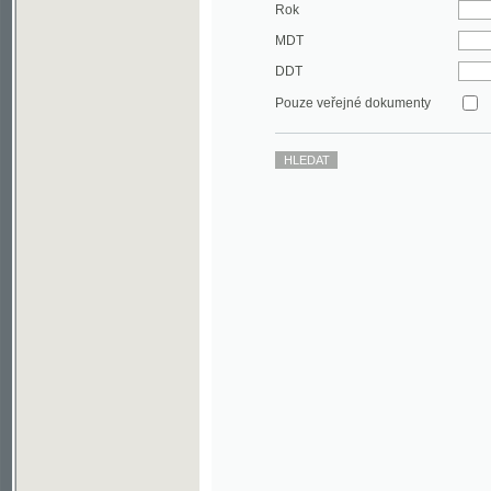
DDT
Pouze veřejné dokumenty
©2003-2010
Developed
under GNU GPL
by
Qbizm
,
NKČR
and
KNAV