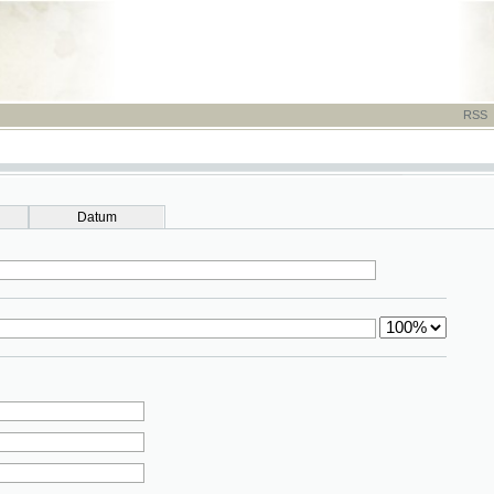
RSS
-
TISK
-
NÁP
Datum