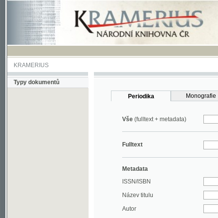
KRAMERIUS
Typy dokumentů
Monografie
Periodika
Vše
(fulltext + metadata)
Fulltext
Metadata
ISSN/ISBN
Název titulu
Autor
Rok
MDT