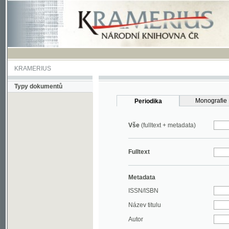
KRAMERIUS
Typy dokumentů
Monografie
Periodika
Vše
(fulltext + metadata)
Fulltext
Metadata
ISSN/ISBN
Název titulu
Autor
Rok
MDT