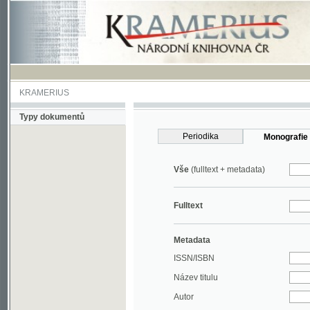
KRAMERIUS
Typy dokumentů
Periodika
Monografie
Vše
(fulltext + metadata)
Fulltext
Metadata
ISSN/ISBN
Název titulu
Autor
Rok
MDT