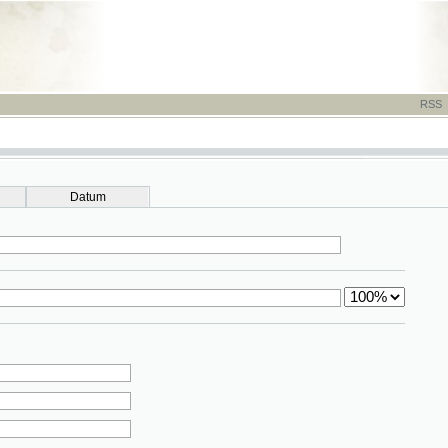
RSS
-
TISK
-
NÁP
Datum