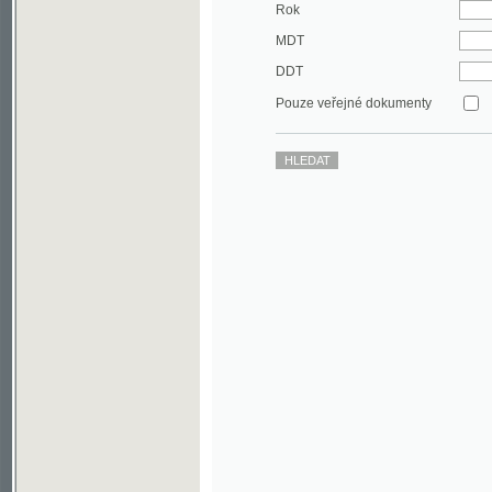
DDT
Pouze veřejné dokumenty
©2003-2010
Developed
under GNU GPL
by
Qbizm
,
NKČR
and
KNAV