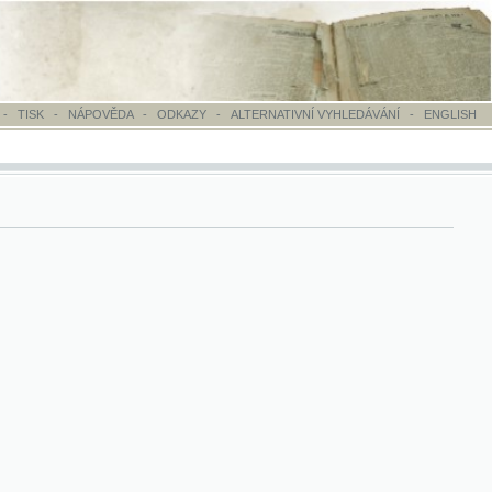
OVĚDA
-
ODKAZY
-
ALTERNATIVNÍ VYHLEDÁVÁNÍ
-
ENGLISH