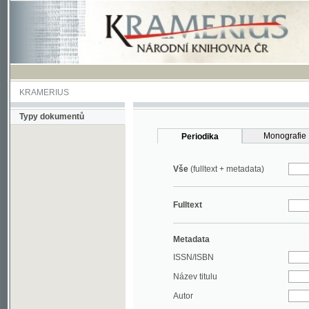
KRAMERIUS
Typy dokumentů
Monografie
Periodika
Vše
(fulltext + metadata)
Fulltext
Metadata
ISSN/ISBN
Název titulu
Autor
Rok
MDT