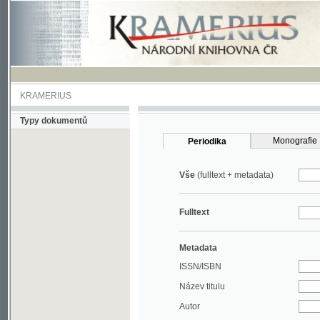
KRAMERIUS
Typy dokumentů
Monografie
Periodika
Vše
(fulltext + metadata)
Fulltext
Metadata
ISSN/ISBN
Název titulu
Autor
Rok
MDT