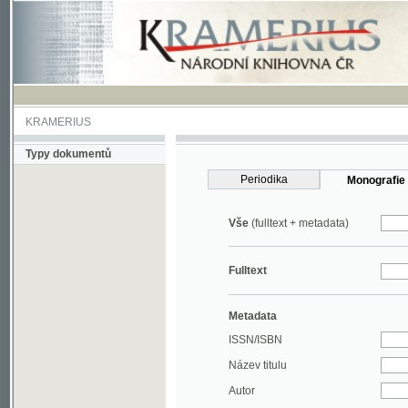
KRAMERIUS
Typy dokumentů
Periodika
Monografie
Vše
(fulltext + metadata)
Fulltext
Metadata
ISSN/ISBN
Název titulu
Autor
Rok
MDT