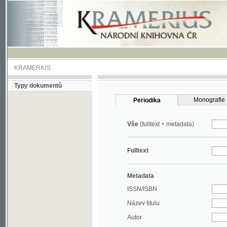
KRAMERIUS
Typy dokumentů
Monografie
Periodika
Vše
(fulltext + metadata)
Fulltext
Metadata
ISSN/ISBN
Název titulu
Autor
Rok
MDT