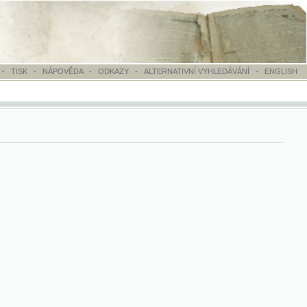
OVĚDA
-
ODKAZY
-
ALTERNATIVNÍ VYHLEDÁVÁNÍ
-
ENGLISH