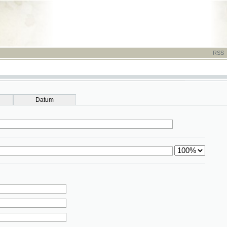
RSS
-
TISK
-
NÁP
Datum