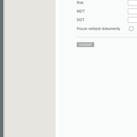
DDT
Pouze veřejné dokumenty
©2003-2010
Developed
under GNU GPL
by
Qbizm
,
NKČR
and
KNAV