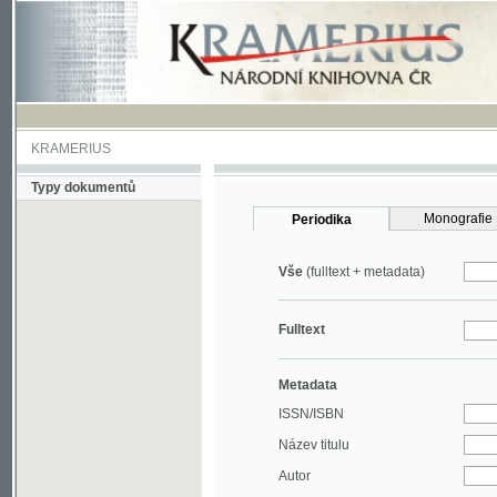
KRAMERIUS
Typy dokumentů
Monografie
Periodika
Vše
(fulltext + metadata)
Fulltext
Metadata
ISSN/ISBN
Název titulu
Autor
Rok
MDT