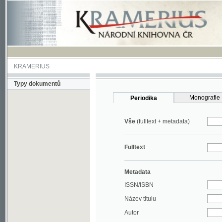
KRAMERIUS
Typy dokumentů
Monografie
Periodika
Vše
(fulltext + metadata)
Fulltext
Metadata
ISSN/ISBN
Název titulu
Autor
Rok
MDT