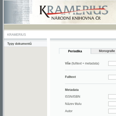
KRAMERIUS
Typy dokumentů
Monografie
Periodika
Vše
(fulltext + metadata)
Fulltext
Metadata
ISSN/ISBN
Název titulu
Autor
Rok
MDT