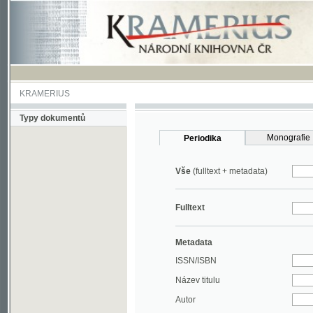
KRAMERIUS
Typy dokumentů
Monografie
Periodika
Vše
(fulltext + metadata)
Fulltext
Metadata
ISSN/ISBN
Název titulu
Autor
Rok
MDT