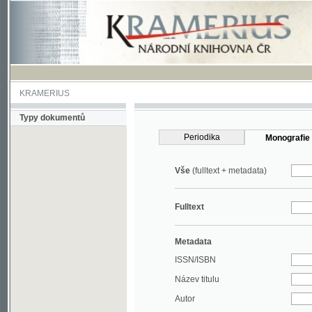
KRAMERIUS
Typy dokumentů
Periodika
Monografie
Vše
(fulltext + metadata)
Fulltext
Metadata
ISSN/ISBN
Název titulu
Autor
Rok
MDT