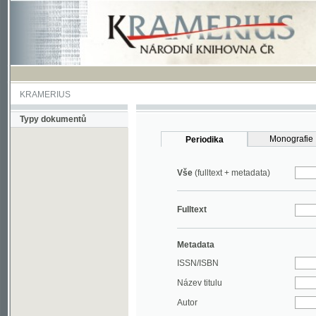
KRAMERIUS
Typy dokumentů
Monografie
Periodika
Vše
(fulltext + metadata)
Fulltext
Metadata
ISSN/ISBN
Název titulu
Autor
Rok
MDT