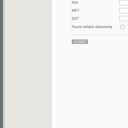
DDT
Pouze veřejné dokumenty
©2003-2010
Developed
under GNU GPL
by
Qbizm
,
NKČR
and
KNAV