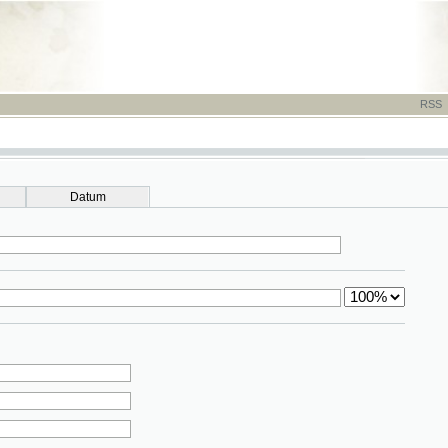
RSS
-
TISK
-
NÁP
Datum