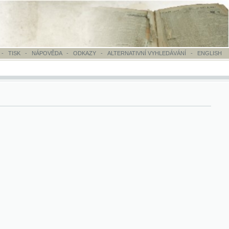
OVĚDA
-
ODKAZY
-
ALTERNATIVNÍ VYHLEDÁVÁNÍ
-
ENGLISH