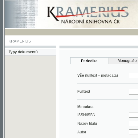
KRAMERIUS
Typy dokumentů
Monografie
Periodika
Vše
(fulltext + metadata)
Fulltext
Metadata
ISSN/ISBN
Název titulu
Autor
Rok
MDT