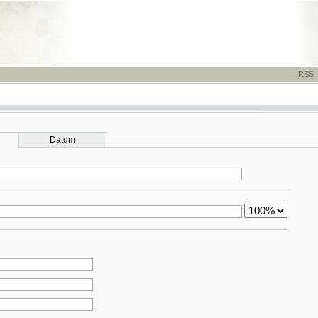
RSS
-
TISK
-
NÁP
Datum