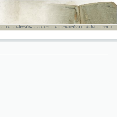
OVĚDA
-
ODKAZY
-
ALTERNATIVNÍ VYHLEDÁVÁNÍ
-
ENGLISH