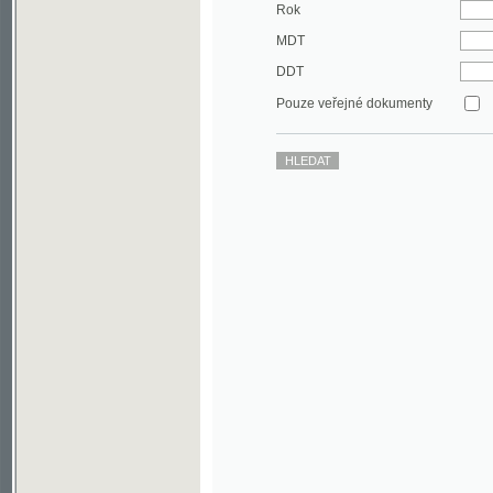
DDT
Pouze veřejné dokumenty
©2003-2010
Developed
under GNU GPL
by
Qbizm
,
NKČR
and
KNAV