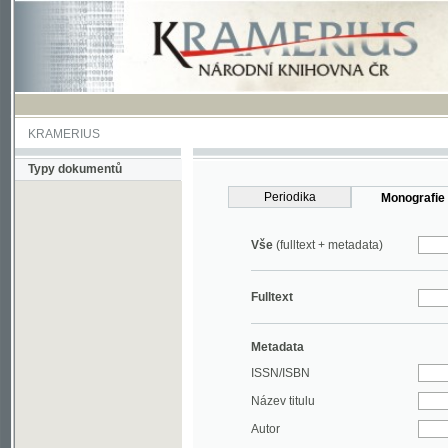
KRAMERIUS
Typy dokumentů
Periodika
Monografie
Vše
(fulltext + metadata)
Fulltext
Metadata
ISSN/ISBN
Název titulu
Autor
Rok
MDT