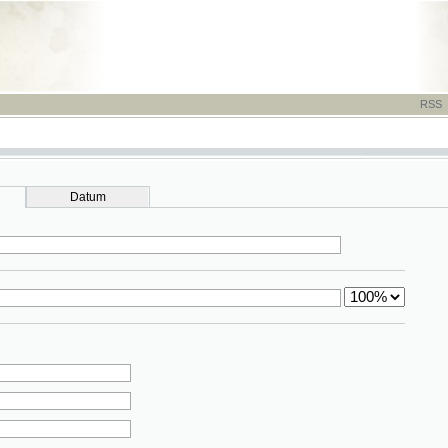
RSS
-
TISK
-
NÁP
Datum