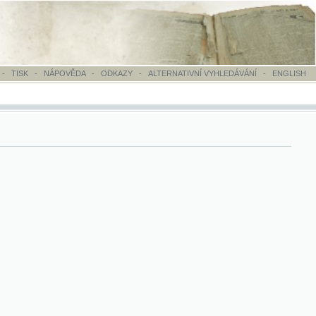
OVĚDA
-
ODKAZY
-
ALTERNATIVNÍ VYHLEDÁVÁNÍ
-
ENGLISH