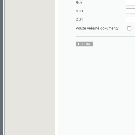
DDT
Pouze veřejné dokumenty
©2003-2010
Developed
under GNU GPL
by
Qbizm
,
NKČR
and
KNAV