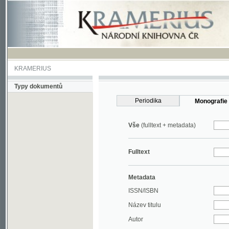
KRAMERIUS
Typy dokumentů
Periodika
Monografie
Vše
(fulltext + metadata)
Fulltext
Metadata
ISSN/ISBN
Název titulu
Autor
Rok
MDT