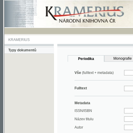
KRAMERIUS
Typy dokumentů
Monografie
Periodika
Vše
(fulltext + metadata)
Fulltext
Metadata
ISSN/ISBN
Název titulu
Autor
Rok
MDT