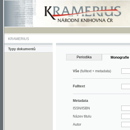
KRAMERIUS
Typy dokumentů
Periodika
Monografie
Vše
(fulltext + metadata)
Fulltext
Metadata
ISSN/ISBN
Název titulu
Autor
Rok
MDT