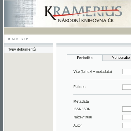
KRAMERIUS
Typy dokumentů
Monografie
Periodika
Vše
(fulltext + metadata)
Fulltext
Metadata
ISSN/ISBN
Název titulu
Autor
Rok
MDT