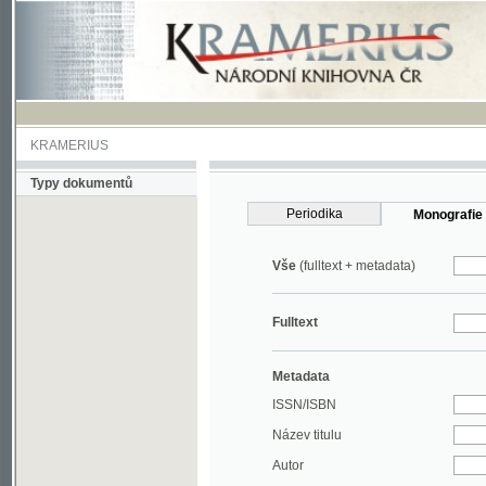
KRAMERIUS
Typy dokumentů
Periodika
Monografie
Vše
(fulltext + metadata)
Fulltext
Metadata
ISSN/ISBN
Název titulu
Autor
Rok
MDT