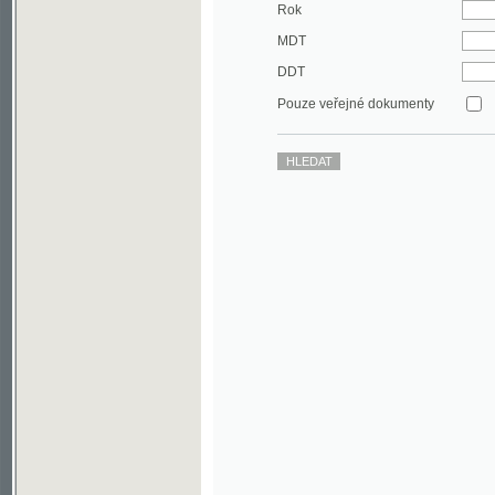
DDT
Pouze veřejné dokumenty
©2003-2010
Developed
under GNU GPL
by
Qbizm
,
NKČR
and
KNAV