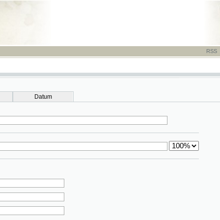
RSS
-
TISK
-
NÁP
Datum