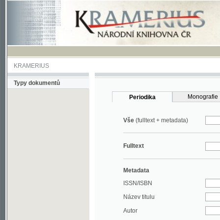
KRAMERIUS
Typy dokumentů
Monografie
Periodika
Vše
(fulltext + metadata)
Fulltext
Metadata
ISSN/ISBN
Název titulu
Autor
Rok
MDT