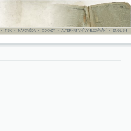
OVĚDA
-
ODKAZY
-
ALTERNATIVNÍ VYHLEDÁVÁNÍ
-
ENGLISH