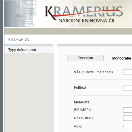
KRAMERIUS
Typy dokumentů
Periodika
Monografie
Vše
(fulltext + metadata)
Fulltext
Metadata
ISSN/ISBN
Název titulu
Autor
Rok
MDT