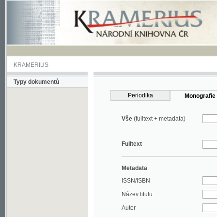
KRAMERIUS
Typy dokumentů
Periodika
Monografie
Vše
(fulltext + metadata)
Fulltext
Metadata
ISSN/ISBN
Název titulu
Autor
Rok
MDT