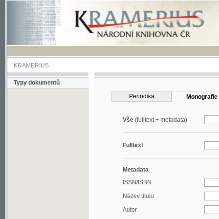
KRAMERIUS
Typy dokumentů
Periodika
Monografie
Vše
(fulltext + metadata)
Fulltext
Metadata
ISSN/ISBN
Název titulu
Autor
Rok
MDT