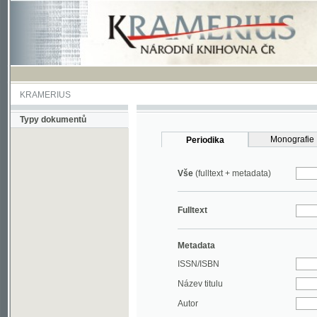
KRAMERIUS
Typy dokumentů
Monografie
Periodika
Vše
(fulltext + metadata)
Fulltext
Metadata
ISSN/ISBN
Název titulu
Autor
Rok
MDT