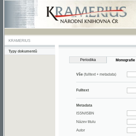
KRAMERIUS
Typy dokumentů
Periodika
Monografie
Vše
(fulltext + metadata)
Fulltext
Metadata
ISSN/ISBN
Název titulu
Autor
Rok
MDT