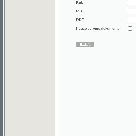
DDT
Pouze veřejné dokumenty
©2003-2010
Developed
under GNU GPL
by
Qbizm
,
NKČR
and
KNAV