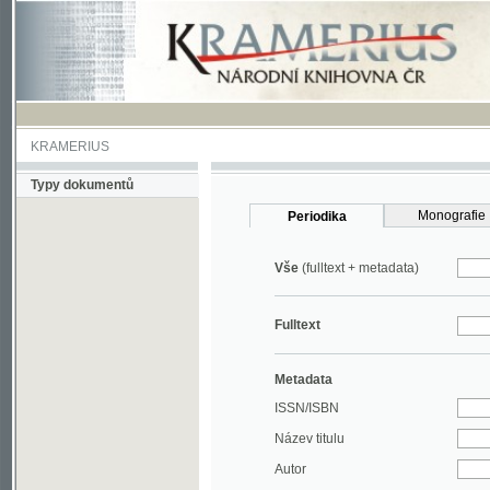
KRAMERIUS
Typy dokumentů
Monografie
Periodika
Vše
(fulltext + metadata)
Fulltext
Metadata
ISSN/ISBN
Název titulu
Autor
Rok
MDT