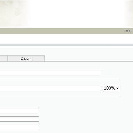
RSS
-
TISK
-
NÁP
Datum