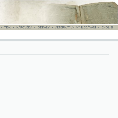
OVĚDA
-
ODKAZY
-
ALTERNATIVNÍ VYHLEDÁVÁNÍ
-
ENGLISH