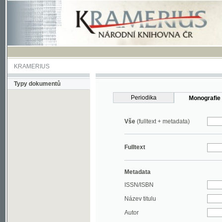
KRAMERIUS
Typy dokumentů
Periodika
Monografie
Vše
(fulltext + metadata)
Fulltext
Metadata
ISSN/ISBN
Název titulu
Autor
Rok
MDT