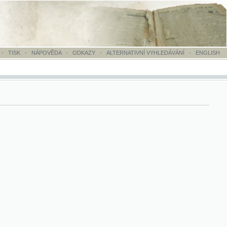
OVĚDA
-
ODKAZY
-
ALTERNATIVNÍ VYHLEDÁVÁNÍ
-
ENGLISH