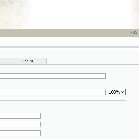
RSS
-
TISK
-
NÁP
Datum