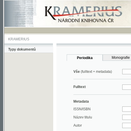
KRAMERIUS
Typy dokumentů
Monografie
Periodika
Vše
(fulltext + metadata)
Fulltext
Metadata
ISSN/ISBN
Název titulu
Autor
Rok
MDT