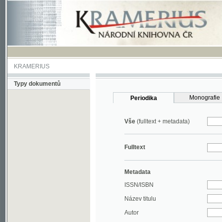
KRAMERIUS
Typy dokumentů
Monografie
Periodika
Vše
(fulltext + metadata)
Fulltext
Metadata
ISSN/ISBN
Název titulu
Autor
Rok
MDT