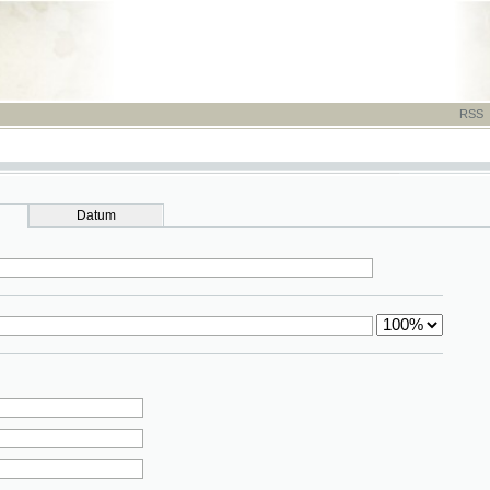
RSS
-
TISK
-
NÁP
Datum