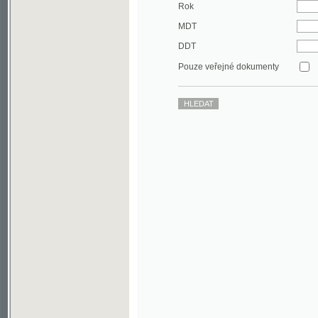
DDT
Pouze veřejné dokumenty
©2003-2010
Developed
under GNU GPL
by
Qbizm
,
NKČR
and
KNAV