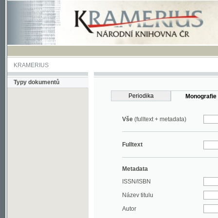
KRAMERIUS
Typy dokumentů
Periodika
Monografie
Vše
(fulltext + metadata)
Fulltext
Metadata
ISSN/ISBN
Název titulu
Autor
Rok
MDT