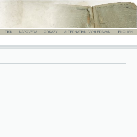
OVĚDA
-
ODKAZY
-
ALTERNATIVNÍ VYHLEDÁVÁNÍ
-
ENGLISH