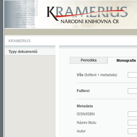
KRAMERIUS
Typy dokumentů
Periodika
Monografie
Vše
(fulltext + metadata)
Fulltext
Metadata
ISSN/ISBN
Název titulu
Autor
Rok
MDT