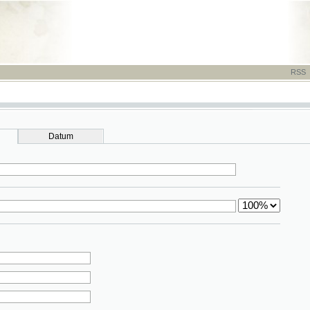
RSS
-
TISK
-
NÁP
Datum