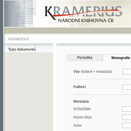
KRAMERIUS
Typy dokumentů
Periodika
Monografie
Vše
(fulltext + metadata)
Fulltext
Metadata
ISSN/ISBN
Název titulu
Autor
Rok
MDT