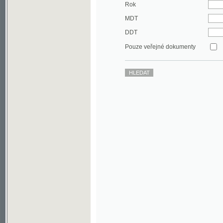
DDT
Pouze veřejné dokumenty
©2003-2010
Developed
under GNU GPL
by
Qbizm
,
NKČR
and
KNAV