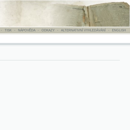
OVĚDA
-
ODKAZY
-
ALTERNATIVNÍ VYHLEDÁVÁNÍ
-
ENGLISH