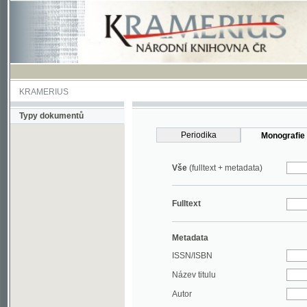
KRAMERIUS
Typy dokumentů
Periodika
Monografie
Vše
(fulltext + metadata)
Fulltext
Metadata
ISSN/ISBN
Název titulu
Autor
Rok
MDT