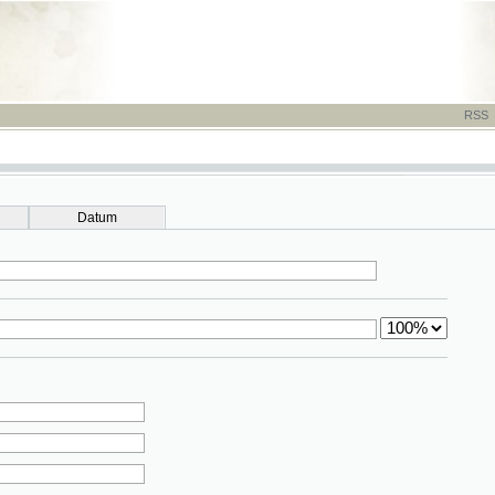
RSS
-
TISK
-
NÁP
Datum