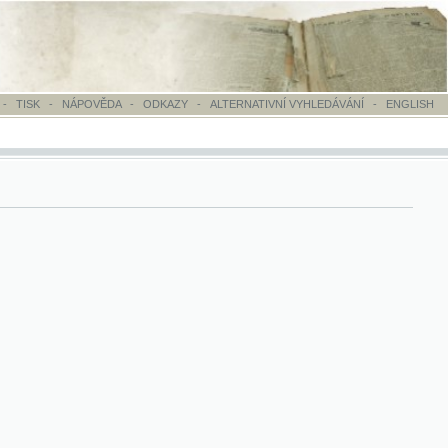
OVĚDA
-
ODKAZY
-
ALTERNATIVNÍ VYHLEDÁVÁNÍ
-
ENGLISH