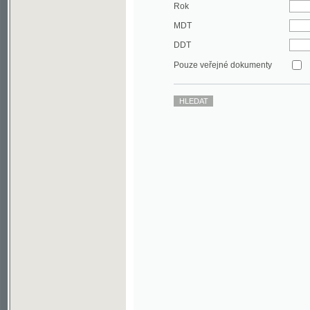
DDT
Pouze veřejné dokumenty
©2003-2010
Developed
under GNU GPL
by
Qbizm
,
NKČR
and
KNAV