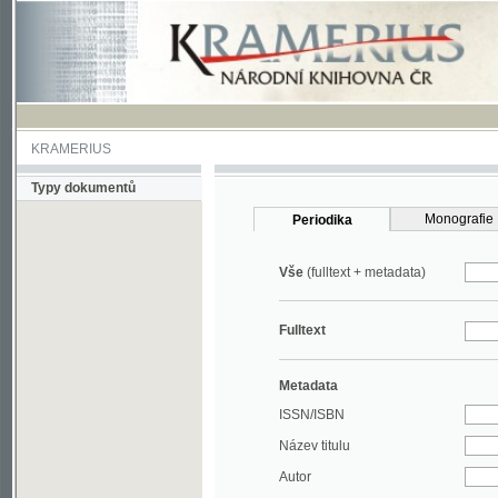
KRAMERIUS
Typy dokumentů
Monografie
Periodika
Vše
(fulltext + metadata)
Fulltext
Metadata
ISSN/ISBN
Název titulu
Autor
Rok
MDT