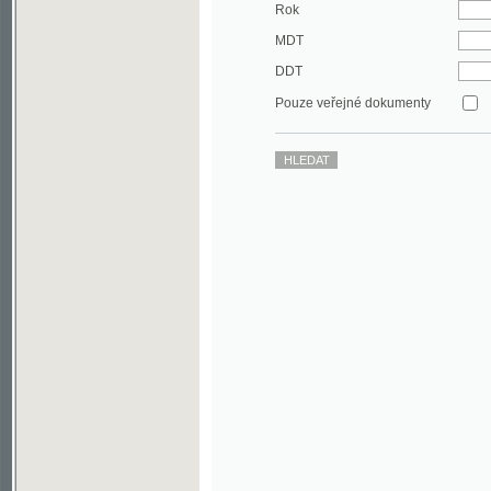
DDT
Pouze veřejné dokumenty
©2003-2010
Developed
under GNU GPL
by
Qbizm
,
NKČR
and
KNAV