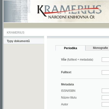
KRAMERIUS
Typy dokumentů
Monografie
Periodika
Vše
(fulltext + metadata)
Fulltext
Metadata
ISSN/ISBN
Název titulu
Autor
Rok
MDT