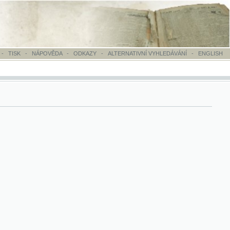
OVĚDA
-
ODKAZY
-
ALTERNATIVNÍ VYHLEDÁVÁNÍ
-
ENGLISH