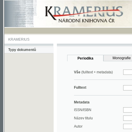
KRAMERIUS
Typy dokumentů
Monografie
Periodika
Vše
(fulltext + metadata)
Fulltext
Metadata
ISSN/ISBN
Název titulu
Autor
Rok
MDT