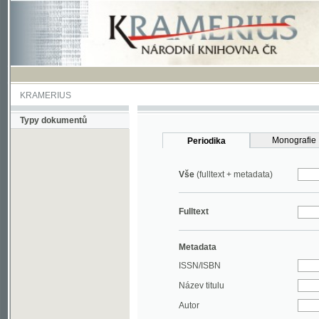
KRAMERIUS
Typy dokumentů
Monografie
Periodika
Vše
(fulltext + metadata)
Fulltext
Metadata
ISSN/ISBN
Název titulu
Autor
Rok
MDT