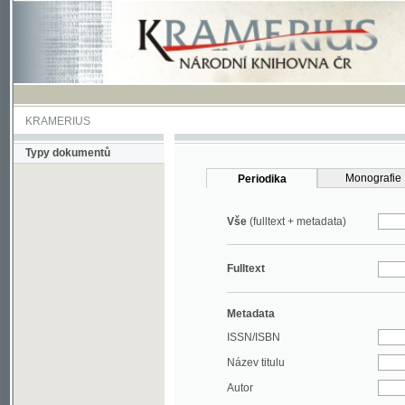
KRAMERIUS
Typy dokumentů
Monografie
Periodika
Vše
(fulltext + metadata)
Fulltext
Metadata
ISSN/ISBN
Název titulu
Autor
Rok
MDT