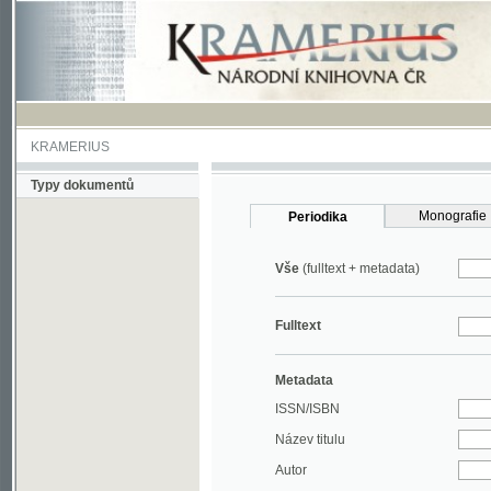
KRAMERIUS
Typy dokumentů
Monografie
Periodika
Vše
(fulltext + metadata)
Fulltext
Metadata
ISSN/ISBN
Název titulu
Autor
Rok
MDT