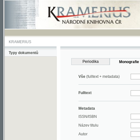
KRAMERIUS
Typy dokumentů
Periodika
Monografie
Vše
(fulltext + metadata)
Fulltext
Metadata
ISSN/ISBN
Název titulu
Autor
Rok
MDT