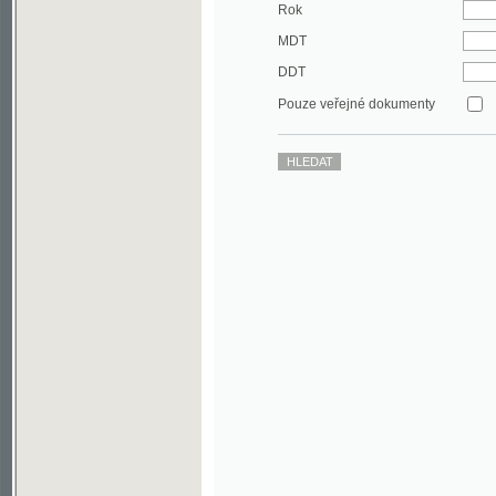
DDT
Pouze veřejné dokumenty
©2003-2010
Developed
under GNU GPL
by
Qbizm
,
NKČR
and
KNAV