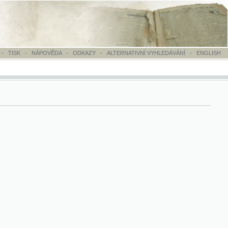
OVĚDA
-
ODKAZY
-
ALTERNATIVNÍ VYHLEDÁVÁNÍ
-
ENGLISH