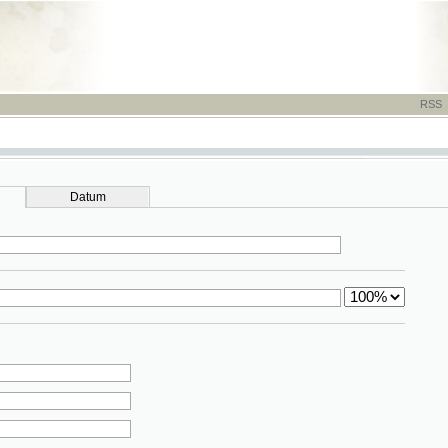
RSS
-
TISK
-
NÁP
Datum