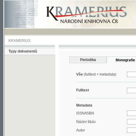
KRAMERIUS
Typy dokumentů
Periodika
Monografie
Vše
(fulltext + metadata)
Fulltext
Metadata
ISSN/ISBN
Název titulu
Autor
Rok
MDT