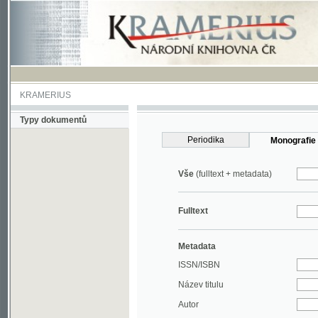
KRAMERIUS
Typy dokumentů
Periodika
Monografie
Vše
(fulltext + metadata)
Fulltext
Metadata
ISSN/ISBN
Název titulu
Autor
Rok
MDT