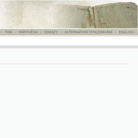
OVĚDA
-
ODKAZY
-
ALTERNATIVNÍ VYHLEDÁVÁNÍ
-
ENGLISH