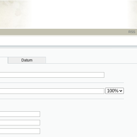
RSS
-
TISK
-
NÁP
Datum