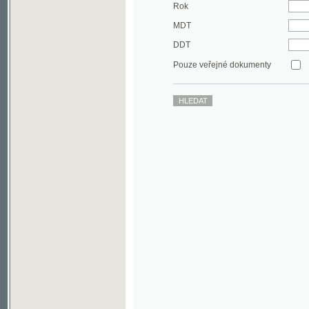
DDT
Pouze veřejné dokumenty
©2003-2010
Developed
under GNU GPL
by
Qbizm
,
NKČR
and
KNAV