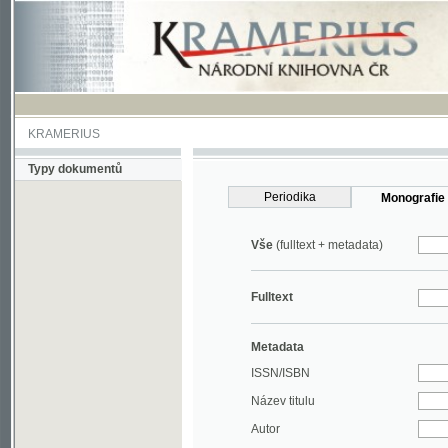
KRAMERIUS
Typy dokumentů
Periodika
Monografie
Vše
(fulltext + metadata)
Fulltext
Metadata
ISSN/ISBN
Název titulu
Autor
Rok
MDT