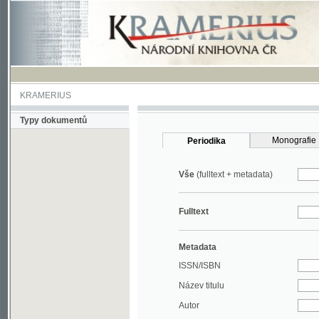
KRAMERIUS
Typy dokumentů
Monografie
Periodika
Vše
(fulltext + metadata)
Fulltext
Metadata
ISSN/ISBN
Název titulu
Autor
Rok
MDT