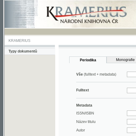
KRAMERIUS
Typy dokumentů
Monografie
Periodika
Vše
(fulltext + metadata)
Fulltext
Metadata
ISSN/ISBN
Název titulu
Autor
Rok
MDT