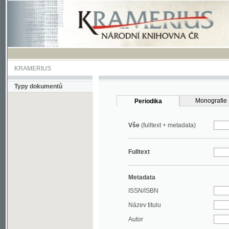
KRAMERIUS
Typy dokumentů
Monografie
Periodika
Vše
(fulltext + metadata)
Fulltext
Metadata
ISSN/ISBN
Název titulu
Autor
Rok
MDT