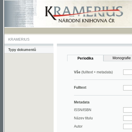
KRAMERIUS
Typy dokumentů
Monografie
Periodika
Vše
(fulltext + metadata)
Fulltext
Metadata
ISSN/ISBN
Název titulu
Autor
Rok
MDT